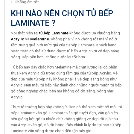
+ Chống ẩm tốt
KHI NÀO NÊN CHỌN TỦ BẾP
LAMINATE ?
Nói thật hiện tại
tủ bếp Laminate
không được ưa chuộng bằng
Acrylic
và
Melamine
. Không phải vì nó không tốt mà vì nó ở
tầm trung quá. Với mức giá của tủ bếp Laminate. Khách hàng
hoàn toàn có thể sử dụng được tủ bếp Acrylic với vẻ đẹp sáng
bóng. Bếp bền hơn, chống nước lại tốt hơn.
Tủ bếp này dày chắc hơn Melamine mà chất lượng lại có phần
thua kém Acrylic dù trong cùng tầm giá của tủ bếp Acrylic. Vẻ
đẹp của mẫu tủ bếp này không phải là vẻ đẹp sáng bóng như
Acrylic. Nên mẫu tủ bếp này dành cho những người muốn tủ bếp
gỗ công nghiệp chắc, bền mà không có độ sáng, bóng như
Acrylic.
Thực tế trường hợp này không ít. Bạn có thể xem một số mẫu tủ
bếp Laminate vân gỗ. Laminate vân gỗ tuyệt đẹp, vân gỗ hiện
nên giống hệt gỗ tự nhiên chứ không giống vẻ đẹp rất giả như
của Acrylic vân gỗ, nó rất bóng. Đây chính là lý do tại sao tủ bếp
Laminate vẫn sống được choh đến tận bây giờ