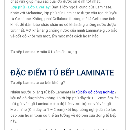
chặt vừa giúp màu sắc của lớp được ổn định tốt nhất.
Lớp phủ - Lớp Overlay:
Đây là lớp ngoài cùng của Laminate.
Khác với Melamine, lớp phủ của Laminate được cấu tạo chủ yếu
từ Cellulose. Không phải Cellulose thường mà là Cellulose tinh
khiết để đảm bảo chắc chắn nó có khả năng chống nước được
tốt nhất. Với khả năng chống nước của mình Laminate giúp bảo
vệ cốt gỗ khỏi mối mọt, ẩm mốc một cách hoàn hảo.
Tủ bếp Laminate mẫu 01 xám ấn tượng
ĐẶC ĐIỂM TỦ BẾP LAMINATE
Tủ bếp Laminate có bền không?
Nhiều người lo lắng tủ bếp Laminate là
tủ bếp gỗ công nghiệp
?
liệu nó có được bền không ? Với lớp phủ dày từ 1 – 2mm ôm lên
cốt gỗ. ván gỗ Laminate cho độ bền vượt trội so với ván gỗ
Melamine (Chỉ dày từ 1 – 2 rem) kết hợp công nghệ dán áp lực
cao bạn hoàn toàn có thể tin tưởng về độ bền của dòng tủ bếp
này.