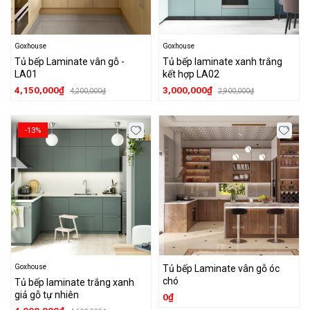
Goxhouse
Goxhouse
Tủ bếp Laminate vân gỗ -
Tủ bếp laminate xanh trắng
LA01
kết hợp LA02
4,150,000₫
3,000,000₫
4,200,000₫
2,900,000₫
-13%
Goxhouse
Tủ bếp Laminate vân gỗ óc
chó
Tủ bếp laminate trắng xanh
giả gỗ tự nhiên
0₫