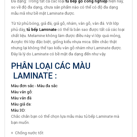
Đa dạng: Trong tất cả các loại
tủ bếp gỗ công nghiệp
hiện nay,
so về độ đa dạng, chưa sản phẩm nào có thể có độ đa dạng
mẫu mã như bề mặt Laminate được.
Từ từ phủ bóng, giả đá, giả gỗ, nhám, vân gỗ, vân đá. Với lớp
phủ dày,
tủ bếp Laminate
có thể là bản sao được tất cả các loại
chất liệu. Melamine không làm được điều này vì lớp quá mỏng,
Acrylic thì lớp đặc biệt, giống kiểu nhựa mica. Bền chắc thật
nhưng lại không thể tạo kiểu vân gỗ nhám như Laminate được.
Đây là lý do Laminate có bề mặt đa dạng đến như vậy.
PHÂN LOẠI CÁC MÀU
LAMINATE :
Màu đơn sắc - Màu đa sắc
Màu vân gỗ:
Màu vân đá
Màu giả da:
Màu 3D:
Chắc chắn bạn có thể chọn lựa mẫu màu tủ bếp Laminate mà
bạn muốn.
+ Chống nước tốt