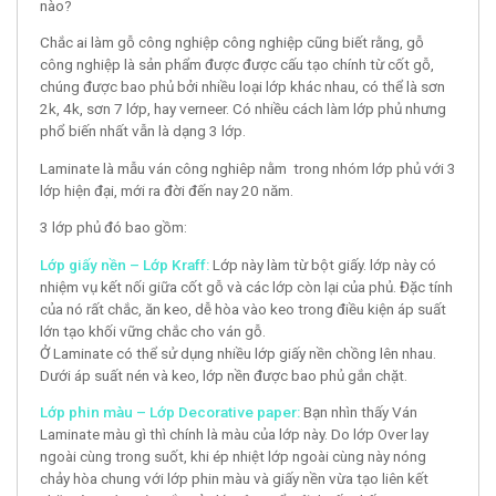
nào?
Chắc ai làm gỗ công nghiệp công nghiệp cũng biết rằng, gỗ
công nghiệp là sản phẩm được được cấu tạo chính từ cốt gỗ,
chúng được bao phủ bởi nhiều loại lớp khác nhau, có thể là sơn
2k, 4k, sơn 7 lớp, hay verneer. Có nhiều cách làm lớp phủ nhưng
phổ biến nhất vẫn là dạng 3 lớp.
Laminate là mẫu ván công nghiêp nằm trong nhóm lớp phủ với 3
lớp hiện đại, mới ra đời đến nay 20 năm.
3 lớp phủ đó bao gồm:
Lớp giấy nền – Lớp Kraff:
Lớp này làm từ bột giấy. lớp này có
nhiệm vụ kết nối giữa cốt gỗ và các lớp còn lại của phủ. Đặc tính
của nó rất chắc, ăn keo, dễ hòa vào keo trong điều kiện áp suất
lớn tạo khối vững chắc cho ván gỗ.
Ở Laminate có thể sử dụng nhiều lớp giấy nền chồng lên nhau.
Dưới áp suất nén và keo, lớp nền được bao phủ gắn chặt.
Lớp phin màu – Lớp Decorative paper:
Bạn nhìn thấy Ván
Laminate màu gì thì chính là màu của lớp này. Do lớp Over lay
ngoài cùng trong suốt, khi ép nhiệt lớp ngoài cùng này nóng
chảy hòa chung với lớp phin màu và giấy nền vừa tạo liên kết