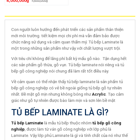
4,000,000₫
4,600,000₫
Con người luôn hướng đến phát triển các sản phẩm thân thiện
mới môi trường. tiết kiệm mọi chi phí mà vẫn đảm bảo được
chức năng sử dụng và cảm quan thẩm mý. Tủ bếp Laminate là
một trong những sản phẩm như vậy với chất lượng vượt trội.
Với tiêu chí không để lãng phí bất kỳ mẩu gỗ nào. Tận dụng hết
các sản phẩm gỗ thừa, gỗ vụn. Tủ bếp laminate nói riêng và tủ
bếp gỗ công nghiệp nói chung đã làm rất tốt điều này.
Về cảm quan có thể nhận thấy tủ bếp laminate là sản phẩm tủ
bếp gỗ công nghiệp có vẻ bề ngoài giống tủ bếp gỗ tự nhiên
nhất. Bề mặt gỗ mịn nhưng không bóng như
Acrylic
. Tạo cảm
giác như gỗ tự nhiên được bào làm mịn và sơn lên bề mặt
TỦ BẾP LAMINATE LÀ GÌ?
Tủ bếp Laminate
là mẫu tủ bếp thuộc nhóm
tủ bếp gỗ công
nghiệp
, được làm từ ván gỗ công nghiệp với lớp phủ là
Laminate. Vậy lớp phủ Laminate là gì và tính chất của nó như thế