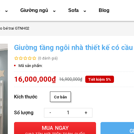
o
Giường ngủ
Sofa
Blog
›
›
›
ho bé trai GTNH02
Giường tầng ngôi nhà thiết kế có cầ
(0 đánh giá)
Mã sản phẩm:
16,000,000₫
16,900,000₫
Tiết kiệm 5%
Kích thước
Cơ bản
Số lượng
-
+
MUA NGAY
G