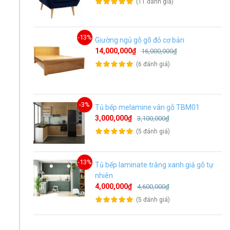
(11 đánh giá)
-13%
Giường ngủ gỗ gõ đỏ cơ bản
14,000,000₫
16,000,000₫
(6 đánh giá)
-3%
Tủ bếp melamine vân gỗ TBM01
3,000,000₫
3,100,000₫
(5 đánh giá)
-13%
Tủ bếp laminate trắng xanh giả gỗ tự
nhiên
4,000,000₫
4,600,000₫
(5 đánh giá)