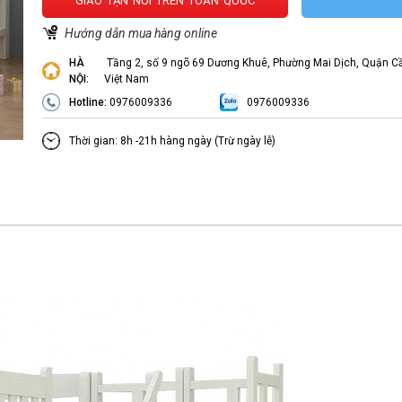
GIAO TẬN NƠI TRÊN TOÀN QUỐC
Hướng dẫn mua hàng online
HÀ
Tầng 2, số 9 ngõ 69 Dương Khuê, Phường Mai Dịch, Quận Cầ
NỘI:
Việt Nam
Hotline:
0976009336
0976009336
Thời gian: 8h -21h hàng ngày (Trừ ngày lễ)