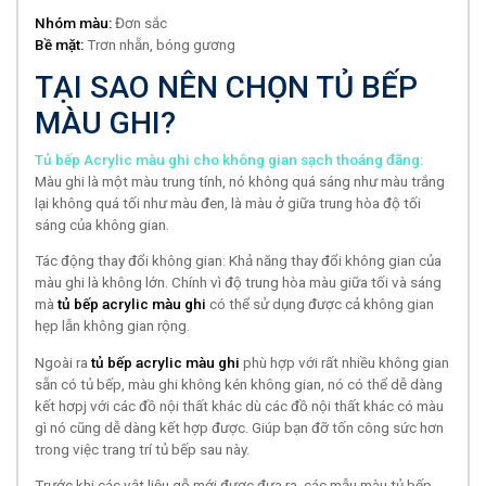
Nhóm màu:
Đơn sắc
Bề mặt:
Trơn nhẵn, bóng gương
TẠI SAO NÊN CHỌN TỦ BẾP
MÀU GHI?
Tủ bếp Acrylic màu ghi cho không gian sạch thoáng đãng:
Màu ghi là một màu trung tính, nó không quá sáng như màu trắng
lại không quá tối như màu đen, là màu ở giữa trung hòa độ tối
sáng của không gian.
Tác động thay đổi không gian: Khả năng thay đổi không gian của
màu ghi là không lớn. Chính vì độ trung hòa màu giữa tối và sáng
mà
tủ bếp acrylic màu ghi
có thể sử dụng được cả không gian
hẹp lẫn không gian rộng.
Ngoài ra
tủ bếp acrylic màu ghi
phù hợp với rất nhiều không gian
sẵn có tủ bếp, màu ghi không kén không gian, nó có thể dễ dàng
kết hơpj với các đồ nội thất khác dù các đồ nội thất khác có màu
gì nó cũng dễ dàng kết hợp được. Giúp bạn đỡ tốn công sức hơn
trong việc trang trí tủ bếp sau này.
Trước khi các vật liệu gỗ mới được đưa ra, các mẫu màu tủ bếp