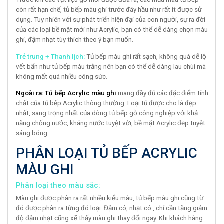
còn rất hạn chế, tủ bếp màu ghi trước đây hầu như rất ít được sử
dụng. Tuy nhiên với sự phát triển hiện đại của con người, sự ra đời
của các loại bề mặt mới như Acrylic, bạn có thể dễ dàng chọn màu
ghi, đậm nhạt tùy thích theo ý bạn muốn.
Trẻ trung + Thanh lịch:
Tủ bếp màu ghi rất sạch, không quá dễ lộ
vết bẩn như tủ bếp màu trắng nên bạn có thể dễ dàng lau chùi mà
không mất quá nhiều công sức.
Ngoài ra: Tủ bếp Acrylic màu ghi
mang đầy đủ các đặc điểm tính
chất của tủ bếp Acrylic thông thường. Loại tủ được cho là đẹp
nhất, sang trọng nhất của dòng tủ bếp gỗ công nghiệp với khả
năng chống nước, kháng nước tuyệt vời, bề mặt Acrylic đẹp tuyệt
sáng bóng.
PHÂN LOẠI TỦ BẾP ACRYLIC
MÀU GHI
Phân loại theo màu sắc:
Màu ghi được phân ra rất nhiều kiểu màu, tủ bếp màu ghi cũng từ
đó được phân ra từng đó loại. Đậm có, nhạt có , chỉ cần tăng giảm
độ đậm nhạt cũng xẽ thấy màu ghi thay đổi ngay. Khi khách hàng