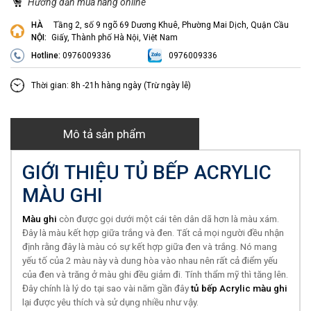
Hướng dẫn mua hàng online
HÀ
Tầng 2, số 9 ngõ 69 Dương Khuê, Phường Mai Dịch, Quận Cầu
NỘI:
Giấy, Thành phố Hà Nội, Việt Nam
Hotline:
0976009336
0976009336
Thời gian: 8h -21h hàng ngày (Trừ ngày lễ)
Mô tả sản phẩm
GIỚI THIỆU TỦ BẾP ACRYLIC
MÀU GHI
Màu ghi
còn được gọi dưới một cái tên dân dã hơn là màu xám.
Đây là màu kết hợp giữa trắng và đen. Tất cả mọi người đều nhận
định rằng đây là màu có sự kết hợp giữa đen và trắng. Nó mang
yếu tố của 2 màu này và dung hòa vào nhau nên rất cả điểm yếu
của đen và trăng ở màu ghi đều giảm đi. Tính thẩm mỹ thì tăng lên.
Đây chính là lý do tại sao vài năm gần đây
tủ bếp Acrylic màu ghi
lại được yêu thích và sử dụng nhiều như vậy.