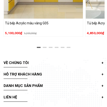
Tủ bếp Acrylic màu vàng G05
Tủ bếp Acryl
5,100,000₫
4,850,000₫
5,200,000₫
VỀ CHÚNG TÔI
HỖ TRỢ KHÁCH HÀNG
DANH MỤC SẢN PHẨM
LIÊN HỆ