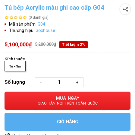
Tủ bếp Acrylic màu ghi cao cấp G04
(0 đánh giá)
Mã sản phẩm:
G04
Thương hiệu:
Goxhouse
5,100,000₫
5,200,000₫
Tiết kiệm 2%
Kích thước
Tủ <3m
Số lượng
-
+
MUA NGAY
GIAO TẬN NƠI TRÊN TOÀN QUỐC
GIỎ HÀNG