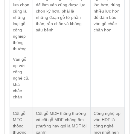
lựa chọn
để làm ván cũng được lựa
lớn hơn, dùng
cũng là
chọn kỹ hơn, phải là
nhiều lực hơn
những
những đoạn gỗ từ phần
để đảm bảo
loại gỗ
thân, rắn chắc và không
ván gỗ chắc
công
sâu bệnh
chắn hơn
nghiệp
thông
thường.
Ván gỗ
ép với
công
nghệ cũ,
khá
chắc
chắn
Cốt gỗ
Cốt gỗ MDF thông thường
Công nghệ ép
MFC
và cốt gỗ MDF chống ẩm
ván HDF là
thông
(thường hay gọi là MDF lõi
công nghệ
thường
xanh)
mới nhất nên