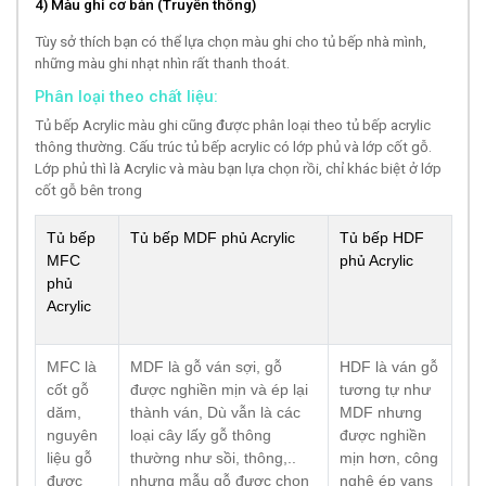
4) Màu ghi cơ bản (Truyền thống)
Tùy sở thích bạn có thể lựa chọn màu ghi cho tủ bếp nhà mình,
những màu ghi nhạt nhìn rất thanh thoát.
Phân loại theo chất liệu:
Tủ bếp Acrylic màu ghi cũng được phân loại theo tủ bếp acrylic
thông thường. Cấu trúc tủ bếp acrylic có lớp phủ và lớp cốt gỗ.
Lớp phủ thì là Acrylic và màu bạn lựa chọn rồi, chỉ khác biệt ở lớp
cốt gỗ bên trong
Tủ bếp
Tủ bếp MDF phủ Acrylic
Tủ bếp HDF
MFC
phủ Acrylic
phủ
Acrylic
MFC là
MDF là gỗ ván sợi, gỗ
HDF là ván gỗ
cốt gỗ
được nghiền mịn và ép lại
tương tự như
dăm,
thành ván, Dù vẫn là các
MDF nhưng
nguyên
loại cây lấy gỗ thông
được nghiền
liệu gỗ
thường như sồi, thông,..
mịn hơn, công
được
nhưng mẫu gỗ được chọn
nghệ ép vans