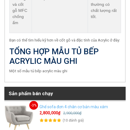
và cốt
thường có
gỗ MFC
chất lượng rất
chống
tốt.
ẩm
Bạn có thể tìm hiểu kỹ hơn về cốt gỗ và đặc tính của Acrylic ở đây:
TỔNG HỢP MẪU TỦ BẾP
ACRYLIC MÀU GHI
Một số mẫu tủ bếp acrylic màu ghi
Sản phẩm bán chạy
-3%
Ghế sofa đơn 4 chân cơ bản màu xám
2,800,000₫
2,900,000₫
(10 đánh giá)