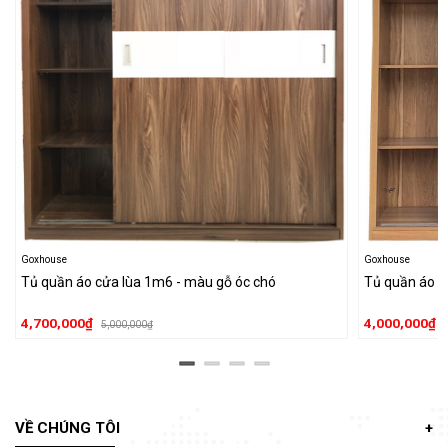
Goxhouse
Goxhouse
Tủ quần áo cửa lùa 1m6 - màu gỗ óc chó
Tủ quần áo c
4,700,000₫
4,000,000₫
5,000,000₫
VỀ CHÚNG TÔI