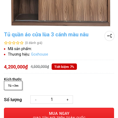
Tủ quần áo cửa lùa 3 cánh màu nâu
(0 đánh giá)
Mã sản phẩm:
Thương hiệu:
Goxhouse
4,200,000₫
4,500,000₫
Tiết kiệm 7%
Kích thước
Tủ <3m
Số lượng
-
+
MUA NGAY
GIAO TẬN NƠI TRÊN TOÀN QUỐC