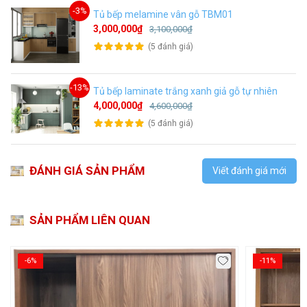
-3%
Tủ bếp melamine vân gỗ TBM01
3,000,000₫
3,100,000₫
(5 đánh giá)
-13%
Tủ bếp laminate trắng xanh giả gỗ tự nhiên
4,000,000₫
4,600,000₫
(5 đánh giá)
ĐÁNH GIÁ SẢN PHẨM
Viết đánh giá mới
SẢN PHẨM LIÊN QUAN
-6%
-11%