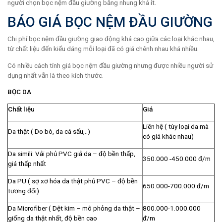
người chọn bọc nệm đầu giường bằng nhung khá ít.
BÁO GIÁ BỌC NỆM ĐẦU GIƯỜNG
Chi phí bọc nệm đầu giường giao động khá cao giữa các loại khác nhau,
từ chất liệu đến kiểu dáng mỗi loại đã có giá chênh nhau khá nhiều.
Có nhiều cách tính giá bọc nệm đầu giường nhưng được nhiều người sử
dụng nhất vẫn là theo kích thước.
BỌC DA
Chất liệu
Giá
Liên hệ ( tùy loại da mà
Da thật ( Do bò, da cá sấu,..)
có giá khác nhau)
Da simili: Vải phủ PVC giả da – độ bền thấp,
350.000 -450.000 đ/m
giá thấp nhất
Da PU ( sợ xơ hóa da thật phủ PVC – độ bền
650.000-700.000 đ/m
tương đối)
Da Microfiber ( Dệt kim – mô phỏng da thật –
800.000-1.000.000
giống da thật nhất, độ bền cao
đ/m