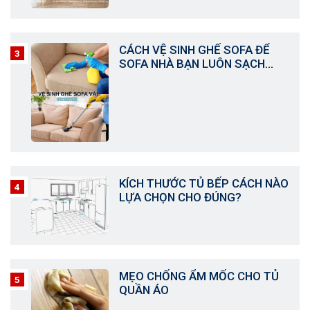
CÁCH VỆ SINH GHẾ SOFA ĐỂ
SOFA NHÀ BẠN LUÔN SẠCH
NHƯ MỚI
KÍCH THƯỚC TỦ BẾP CÁCH NÀO
LỰA CHỌN CHO ĐÚNG?
MẸO CHỐNG ẨM MỐC CHO TỦ
QUẦN ÁO