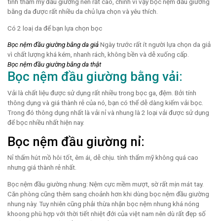
tính thẩm mỹ đầu giường nên rất cao, chính vì vậy bọc nệm đầu giường
bằng da được rất nhiều da chủ lựa chọn và yêu thích.
Có 2 loaị da để bạn lựa chọn bọc
Bọc nệm đầu giường bằng da giả
Ngày trước rất ít người lựa chọn da giả
vì chất lượng khá kém, nhanh rách, không bền và dễ xuống cấp.
Bọc nệm đầu giường bằng da thật
Bọc nệm đầu giường bằng vải:
Vải là chất liệu được sử dụng rất nhiều trong bọc ga, đệm. Bởi tính
thông dụng và giá thành rẻ của nó, bạn có thể dễ dàng kiếm vải bọc.
Trong đó thông dụng nhất là vải nỉ và nhung là 2 loại vải được sử dụng
để bọc nhiều nhất hiện nay.
Bọc nệm đầu giường nỉ:
Nỉ thấm hút mồ hôi tốt, êm ái, dễ chịu. tính thẩm mỹ không quá cao
nhưng giá thành rẻ nhất.
Bọc nệm đầu giường nhung: Nệm cực mềm mượt, sờ rất mịn mát tay.
Căn phòng cũng thêm sang choảnh hơn khi dùng bọc nệm đầu giường
nhung này. Tuy nhiên cũng phải thừa nhận bọc nệm nhung khá nóng
khoong phù hợp với thời tiết nhiệt đới của việt nam nên dù rất đẹp số