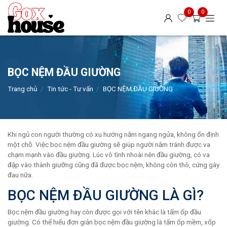
0
0
BỌC NỆM ĐẦU GIƯỜNG
Trang chủ
Tin tức - Tư vấn
BỌC NỆM ĐẦU GIƯỜNG
Khi ngủ con người thường có xu hướng nằm ngang ngửa, không ổn định
một chỗ. Việc bọc nệm đầu giường sẽ giúp người nằm tránh được va
chạm mạnh vào đầu giường. Lúc vô tình nhoài nên đầu giường, có va
đập vào thành giưỡng cũng đã được bọc nệm, không còn thô, cứng gây
đau nữa.
BỌC NỆM ĐẦU GIƯỜNG LÀ GÌ?
Bọc nệm đầu giường hay còn được gọi với tên khác là tấm ốp đầu
giường. Có thể hiểu đơn giản bọc nệm đầu giường là tấm ốp mềm, xốp