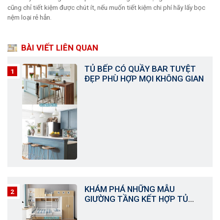
cũng chỉ tiết kiệm được chút ít, nếu muốn tiết kiệm chi phí hãy lấy bọc
nệm loại rẻ hẳn.
BÀI VIẾT LIÊN QUAN
TỦ BẾP CÓ QUẦY BAR TUYỆT
ĐẸP PHÙ HỢP MỌI KHÔNG GIAN
KHÁM PHÁ NHỮNG MẪU
GIƯỜNG TẦNG KẾT HỢP TỦ
QUẦN ÁO TUYỆT ĐẸP